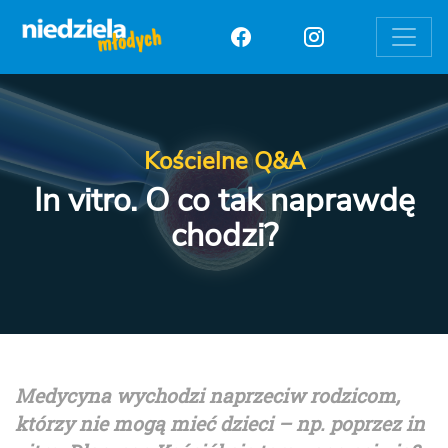
Toggle
Kościelne Q&A
In vitro. O co tak naprawdę
chodzi?
Medycyna wychodzi naprzeciw rodzicom,
któ
rzy nie mogą mieć dzieci – np. poprzez in