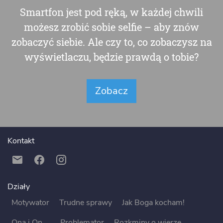
Smartfon jest pod ręką, w każdej chwili
możesz zrobić sobie selfie – aby znów
zobaczyć siebie. Ale czy to, co zobaczysz na
wyświetlaczu, będzie prawdą o tobie?
Zobacz
Kontakt
Działy
Motywator
Trudne sprawy
Jak Boga kocham!
Ona i On ...
Problemator
Rozkminy o wierze