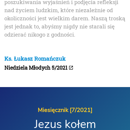
poszukiwania wyjaśnień i podjęcia refleksji
nad życiem ludzkim, które niezależnie od
okoliczności jest wielkim darem. Naszą troską
jest jednak to, abyśmy nigdy nie starali się
odzierać nikogo z godności.
Ks. Łukasz Romańczuk
Niedziela Młodych 5/2021
Miesięcznik [7/2021]
Jezus kołem